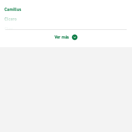
Camillus
Cicero
Clay
Ver más
East Syracuse
North Syracuse
Siracusa