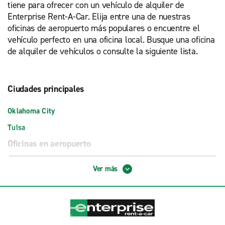
tiene para ofrecer con un vehículo de alquiler de
Enterprise Rent-A-Car. Elija entre una de nuestras
oficinas de aeropuerto más populares o encuentre el
vehículo perfecto en una oficina local. Busque una oficina
de alquiler de vehículos o consulte la siguiente lista.
Ciudades principales
Oklahoma City
Tulsa
Oficinas en aeropuerto
Aeropuerto de Oklahoma City-Will Rogers (OKC)
Ver más
Aeropuerto Internacional de Tulsa (TUL)
Aeropuerto Regional de Lawton-Fort Sill (LAW)
Exotics Aeropuerto Internacional Will Rogers (OKC)