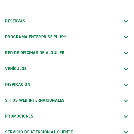
Oficinas exóticas
Colección de vehículos exóticos en Tulsa
RESERVAS
Oklahoma City, colección de vehículos exóticos
Oficinas de ciudad
PROGRAMA ENTERPRISE PLUS®
Ada
RED DE OFICINAS DE ALQUILER
Altus
VEHÍCULOS
Ardmore
Bartlesville
INSPIRACIÓN
Broken Arrow S. Aspen Ave.
Chickasha
SITIOS WEB INTERNACIONALES
Chris Nikel Collision, Broken Arrow
PROMOCIONES
Claremore
Deer Creek
SERVICIO DE ATENCIÓN AL CLIENTE