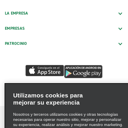
Duncan
LA EMPRESA
Edmond S. Broadway
Enid
EMPRESAS
Lawton, Cache Rd.
McAlester
PATROCINIO
Miami
Midwest City
Moore
Muskogee
Norman, Merkle Dr.
Utilizamos cookies para
Oklahoma City E. I-240 Service Rd.
mejorar su experiencia
Oklahoma City E. Memorial Rd.
Nosotros y terceros utilizamos cookies y otras tecnologías
Oklahoma City S. Meridian Ave.
necesarias para operar nuestro sitio, mejorar y personalizar
su experiencia, realizar análisis y mejorar nuestro marketing.
Oklahoma City, Northwest Expy.