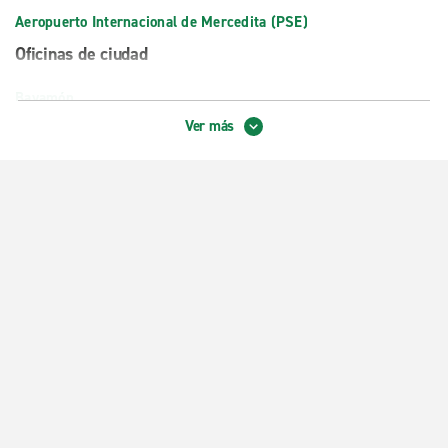
Aeropuerto Internacional de Mercedita (PSE)
Oficinas de ciudad
Bayamón
Ver más
Caguas
Carolina, Hotel El San Juan
Dorado
Fajardo
Guaynabo
Hatillo
Hotel Palmas del Mar
Marginal Carolina, Celestial
Ponce
Río Grande, Resort Rio Mar