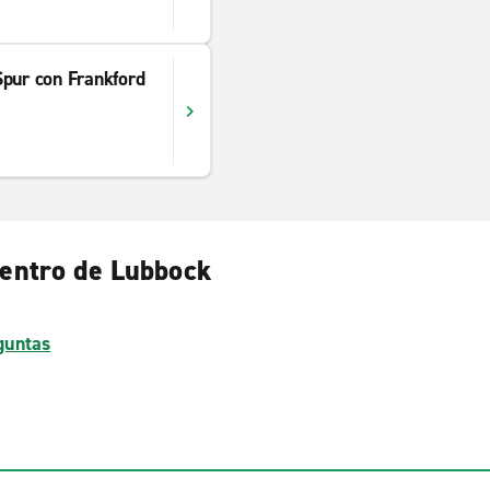
Spur con Frankford
centro de Lubbock
guntas