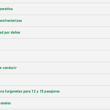
porativa
ransfronterizos
ad por daños
e conducir
ara furgonetas para 12 y 15 pasajeros
sonales