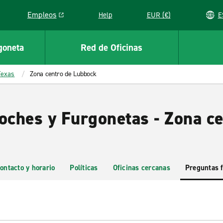
Empleos
Help
EUR (€)
Link opens in a new window
goneta
Red de Oficinas
Texas
Zona centro de Lubbock
Coches y Furgonetas - Zona c
ontacto y horario
Políticas
Oficinas cercanas
Preguntas 