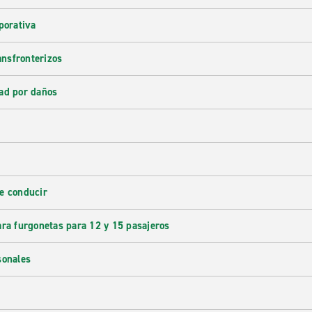
porativa
ransfronterizos
ad por daños
e conducir
ara furgonetas para 12 y 15 pasajeros
sonales