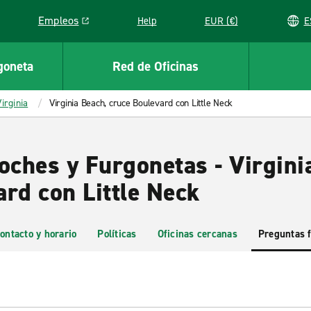
Empleos
Help
EUR (€)
Link opens in a new window
goneta
Red de Oficinas
irginia
Virginia Beach, cruce Boulevard con Little Neck
oches y Furgonetas - Virgini
rd con Little Neck
ontacto y horario
Políticas
Oficinas cercanas
Preguntas 