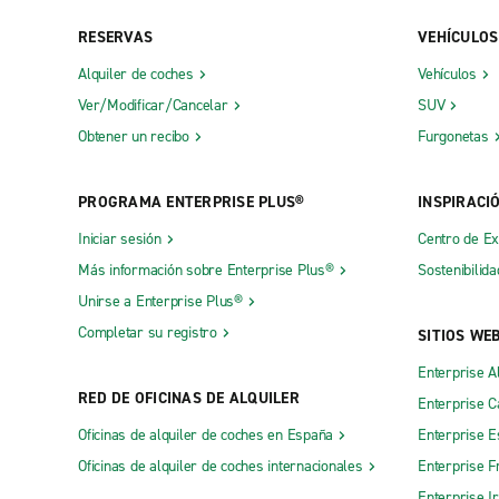
Exotic Clark County Washington
Exotics Fe
RESERVAS
VEHÍCULOS
Oficinas de ciudad
Alquiler de coches
Vehículos
Ver/Modificar/Cancelar
SUV
Aeropuerto de Wenatchee-Pangborn
East Vanc
Memorial - Oficina externa
Obtener un recibo
Furgonetas
Ellensburg
Aeropuerto Reg de Pullman-Moscow -
Everett E
Oficina externa
PROGRAMA ENTERPRISE PLUS®
INSPIRACI
Everett Ma
Aeropuerto Regional de Walla Walla -
Iniciar sesión
Centro de E
Federal W
Oficina externa
Más información sobre Enterprise Plus®
Sostenibilida
Fife
Anacortes
Unirse a Enterprise Plus®
Gig Harbor
Completar su registro
Auburn
SITIOS WE
INTERBAY
Base de la fuerza aérea McChord
Enterprise A
RED DE OFICINAS DE ALQUILER
Issaquah
Enterprise 
Bellevue, 140th Ave. NE
Oficinas de alquiler de coches en España
Enterprise E
Kennewic
Bellevue, NE 12th St.
Oficinas de alquiler de coches internacionales
Enterprise F
Kent
Bellingham
Enterprise I