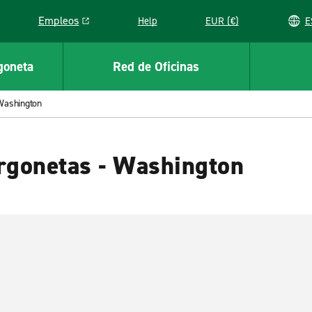
Empleos
Help
EUR (€)
Link opens in a new window
goneta
Red de Oficinas
Washington
urgonetas - Washington