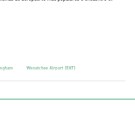
lingham
Wenatchee Airport (EAT)
kane (GEG)
Lynnwood (Exóticos)
Vancouver, Fourth Plain Blvd.