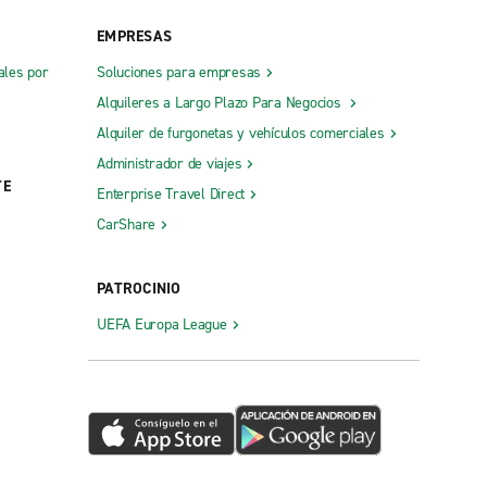
EMPRESAS
ales por
Soluciones para empresas
Alquileres a Largo Plazo Para Negocios
Seattle, Lake City
Alquiler de furgonetas y vehículos comerciales
Seattle, University District
Administrador de viajes
up
Shelton
TE
Enterprise Travel Direct
Shoreline
CarShare
Snohomish
South Auburn
PATROCINIO
Spokane N. Division St.
UEFA Europa League
Spokane Uptown
Spokane Valley
Tacoma S. Washington St.
Tacoma, Parkland