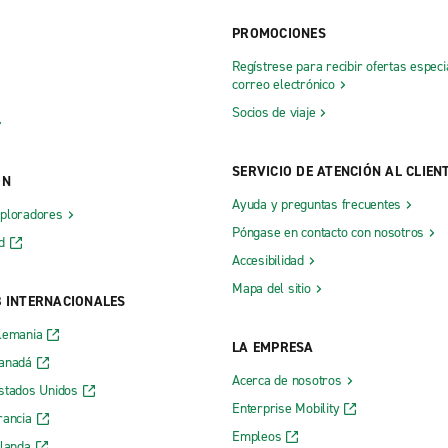
deral Way
Lacey Exotics
PROMOCIONES
Regístrese para recibir ofertas especi
correo electrónico
ouver
Marysville, Smokey Point
Socios de viaje
Monroe
vergreen Way
Moses Lake, Bud Clary Auto Gro
SERVICIO DE ATENCIÓN AL CLIEN
ÓN
ll Way
NE 8th St., Bellevue
Ayuda y preguntas frecuentes
xploradores
ay
Oak Harbor
Póngase en contacto con nosotros
d
Accesibilidad
Olympia, Olympia Auto Mall
Mapa del sitio
Olympia, Pacific Ave. SE
B INTERNACIONALES
 SEATTLE
Pasco
lemania
LA EMPRESA
Port Angeles
Canadá
Acerca de nosotros
stados Unidos
k
Port Orchard
Enterprise Mobility
rancia
Poulsbo
Empleos
rlanda