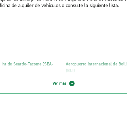
icina de alquiler de vehículos o consulte la siguiente lista.
 Int de Seattle-Tacoma (SEA-
Aeropuerto Internacional de Bel
)
(BLI)
 Int Seattle-Tacoma (SEA-TAC)
Aeropuerto Internacional de Spo
Ver más
 (SEA)
llevue
Exotics Georgetown
wntown Seattle
Kirkland (Exóticos)