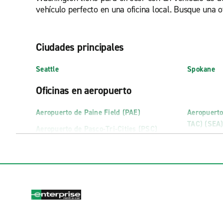
vehículo perfecto en una oficina local. Busque una of
Ciudades principales
Seattle
Spokane
Oficinas en aeropuerto
Aeropuerto de Paine Field (PAE)
Aeropuerto
TAC) (SEA
Aeropuerto de Pasco-Tri-Cities (PSC)
Aeropuerto
(Exóticos)
Oficinas exóticas
Bellingham (Exóticos)
Exotics Be
Bremerton (Exóticos)
Exotics Do