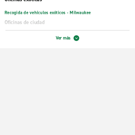
Recogida de vehículos exóticos - Milwaukee
Oficinas de ciudad
Brookfield West
Ver más
Cudahy, Ewald's Venus Ford
Glendale
Greenfield
Hales Corners, Ewald Chrysler
Milwaukee S. 27th St.
Milwaukee W. Brown Deer Rd.
Waukesha
Wauwatosa
Zona centro de Milwaukee