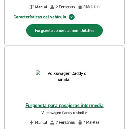
Personas
Maletas
Manual
2
0
Características del vehículo
Furgoneta comercial mini
Detalles
Furgoneta para pasajeros intermedia
Volkswagen Caddy o similar
Personas
Maletas
Manual
7
4