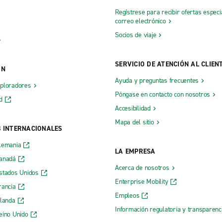
Regístrese para recibir ofertas especi
correo electrónico
Socios de viaje
SERVICIO DE ATENCIÓN AL CLIEN
ÓN
Ayuda y preguntas frecuentes
xploradores
Póngase en contacto con nosotros
d
Accesibilidad
Mapa del sitio
B INTERNACIONALES
lemania
LA EMPRESA
Canadá
Acerca de nosotros
stados Unidos
Enterprise Mobility
rancia
Empleos
rlanda
Información regulatoria y transparen
eino Unido