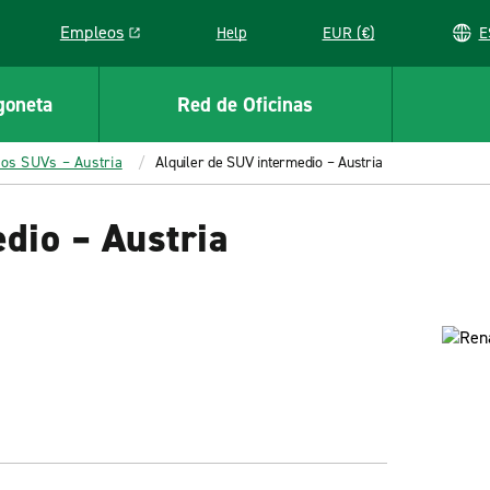
Empleos
Help
EUR (€)
Link opens in a new window
goneta
Red de Oficinas
los SUVs – Austria
Alquiler de SUV intermedio – Austria
dio – Austria