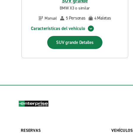
SUV grande
BMW X3 o similar
Personas
Maletas
Manual
5
4
Características del vehículo
SUV grande
Detalles
RESERVAS
VEHÍCULOS