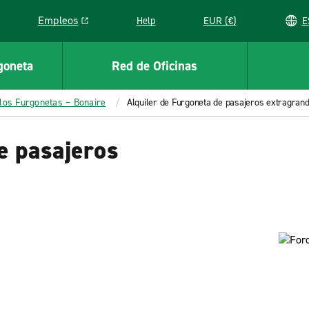
Empleos
Help
EUR (€)
Link opens in a new window
goneta
Red de Oficinas
los Furgonetas – Bonaire
Alquiler de Furgoneta de pasajeros extragran
e pasajeros