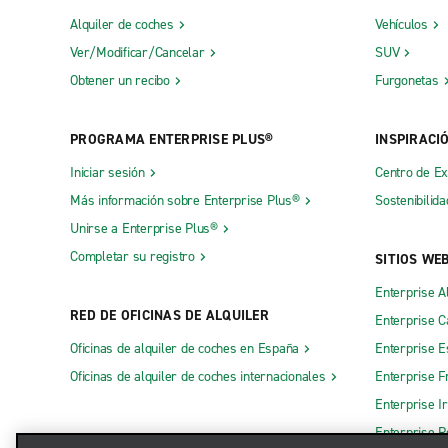
Alquiler de coches
Vehículos
Ver/Modificar/Cancelar
SUV
Obtener un recibo
Furgonetas
PROGRAMA ENTERPRISE PLUS®
INSPIRACI
Iniciar sesión
Centro de E
Más información sobre Enterprise Plus®
Sostenibilida
Unirse a Enterprise Plus®
Completar su registro
SITIOS WE
Enterprise A
RED DE OFICINAS DE ALQUILER
Enterprise 
Oficinas de alquiler de coches en España
Enterprise E
Oficinas de alquiler de coches internacionales
Enterprise F
Enterprise I
Enterprise R