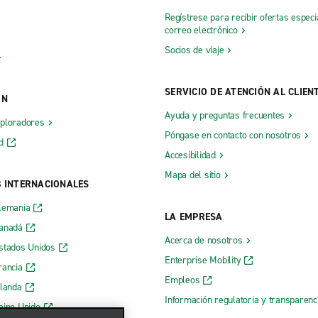
Regístrese para recibir ofertas especi
correo electrónico
Socios de viaje
SERVICIO DE ATENCIÓN AL CLIEN
ÓN
Ayuda y preguntas frecuentes
xploradores
Póngase en contacto con nosotros
d
Accesibilidad
Mapa del sitio
B INTERNACIONALES
lemania
LA EMPRESA
Canadá
Acerca de nosotros
stados Unidos
Enterprise Mobility
rancia
Empleos
rlanda
Información regulatoria y transparen
eino Unido