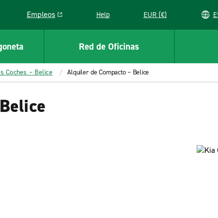
Empleos
Help
EUR (€)
Link opens in a new window
goneta
Red de Oficinas
os Coches – Belice
Alquiler de Compacto – Belice
Belice