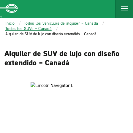
MAIN
CONTENT
Enterprise
Inicio
Todos los vehículos de alquiler – Canadá
Todos los SUVs – Canadá
Alquiler de SUV de lujo con diseño extendido – Canadá
Alquiler de SUV de lujo con diseño
extendido – Canadá