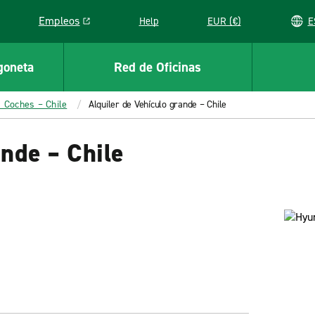
Empleos
Help
EUR (€)
Link opens in a new window
goneta
Red de Oficinas
s Coches – Chile
Alquiler de Vehículo grande – Chile
ande – Chile