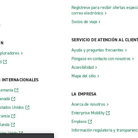
Regístrese para recibir ofertas especi
correo electrónico
Socios de viaje
SERVICIO DE ATENCIÓN AL CLIEN
ÓN
Ayuda y preguntas frecuentes
xploradores
Póngase en contacto con nosotros
d
Accesibilidad
Mapa del sitio
B INTERNACIONALES
lemania
LA EMPRESA
Canadá
Acerca de nosotros
stados Unidos
Enterprise Mobility
rancia
Empleos
rlanda
Información regulatoria y transparen
eino Unido