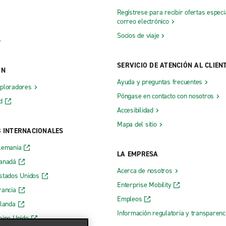
Regístrese para recibir ofertas especi
correo electrónico
Socios de viaje
SERVICIO DE ATENCIÓN AL CLIEN
ÓN
Ayuda y preguntas frecuentes
xploradores
Póngase en contacto con nosotros
d
Accesibilidad
Mapa del sitio
B INTERNACIONALES
lemania
LA EMPRESA
Canadá
Acerca de nosotros
stados Unidos
Enterprise Mobility
rancia
Empleos
rlanda
Información regulatoria y transparen
eino Unido