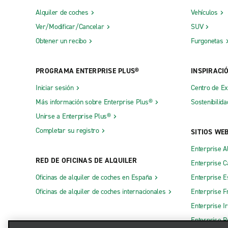
Alquiler de coches
Vehículos
Ver/Modificar/Cancelar
SUV
Obtener un recibo
Furgonetas
PROGRAMA ENTERPRISE PLUS®
INSPIRACI
Iniciar sesión
Centro de E
Más información sobre Enterprise Plus®
Sostenibilida
Unirse a Enterprise Plus®
Completar su registro
SITIOS WE
Enterprise A
RED DE OFICINAS DE ALQUILER
Enterprise 
Oficinas de alquiler de coches en España
Enterprise E
Oficinas de alquiler de coches internacionales
Enterprise F
Enterprise I
Enterprise R