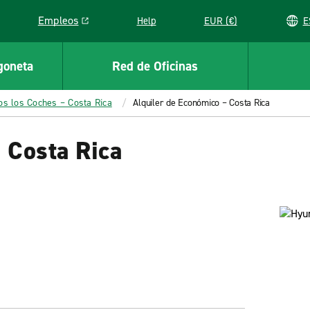
Empleos
Help
EUR (€)
Link opens in a new window
goneta
Red de Oficinas
os los Coches – Costa Rica
Alquiler de Económico – Costa Rica
 Costa Rica