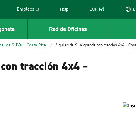
Empleos
Help
EUR (€)
Link opens in a new window
goneta
Red de Oficinas
os los SUVs – Costa Rica
Alquiler de SUV grande con tracción 4x4 – Cost
con tracción 4x4 –