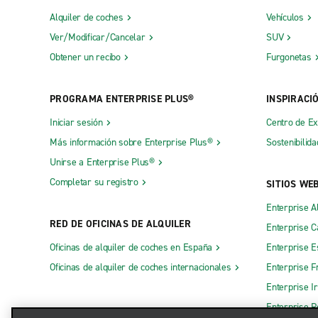
Alquiler de coches
Vehículos
Ver/Modificar/Cancelar
SUV
Obtener un recibo
Furgonetas
PROGRAMA ENTERPRISE PLUS®
INSPIRACI
Iniciar sesión
Centro de E
Más información sobre Enterprise Plus®
Sostenibilida
Unirse a Enterprise Plus®
Completar su registro
SITIOS WE
Enterprise A
RED DE OFICINAS DE ALQUILER
Enterprise 
Oficinas de alquiler de coches en España
Enterprise E
Oficinas de alquiler de coches internacionales
Enterprise F
Enterprise I
Enterprise R