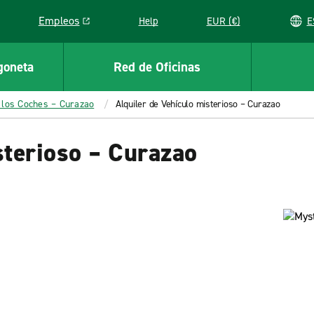
Empleos
Help
EUR (€)
Link opens in a new window
goneta
Red de Oficinas
 los Coches – Curazao
Alquiler de Vehículo misterioso – Curazao
sterioso – Curazao