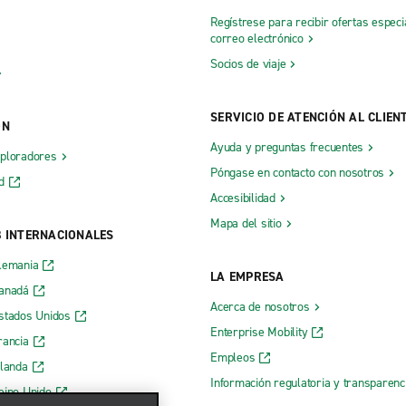
Regístrese para recibir ofertas especi
correo electrónico
Socios de viaje
SERVICIO DE ATENCIÓN AL CLIEN
ÓN
Ayuda y preguntas frecuentes
xploradores
Póngase en contacto con nosotros
d
Accesibilidad
Mapa del sitio
B INTERNACIONALES
lemania
LA EMPRESA
Canadá
Acerca de nosotros
stados Unidos
Enterprise Mobility
rancia
Empleos
rlanda
Información regulatoria y transparen
eino Unido