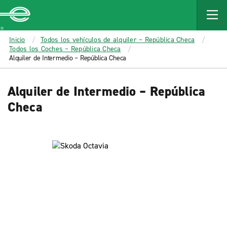
MAIN
CONTENT
Enterprise
Inicio
Todos los vehículos de alquiler – República Checa
Todos los Coches – República Checa
Alquiler de Intermedio – República Checa
Alquiler de Intermedio – República
Checa