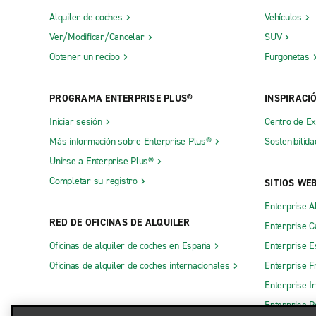
Alquiler de coches
Vehículos
Ver/Modificar/Cancelar
SUV
Obtener un recibo
Furgonetas
PROGRAMA ENTERPRISE PLUS®
INSPIRACI
Iniciar sesión
Centro de E
Más información sobre Enterprise Plus®
Sostenibilida
Unirse a Enterprise Plus®
Completar su registro
SITIOS WE
Enterprise A
RED DE OFICINAS DE ALQUILER
Enterprise 
Oficinas de alquiler de coches en España
Enterprise E
Oficinas de alquiler de coches internacionales
Enterprise F
Enterprise I
Enterprise R