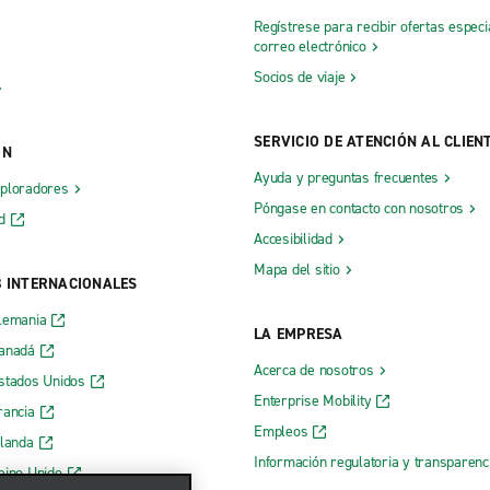
Regístrese para recibir ofertas especi
correo electrónico
Socios de viaje
SERVICIO DE ATENCIÓN AL CLIEN
ÓN
Ayuda y preguntas frecuentes
xploradores
Póngase en contacto con nosotros
d
Accesibilidad
Mapa del sitio
B INTERNACIONALES
lemania
LA EMPRESA
Canadá
Acerca de nosotros
stados Unidos
Enterprise Mobility
rancia
Empleos
rlanda
Información regulatoria y transparen
eino Unido