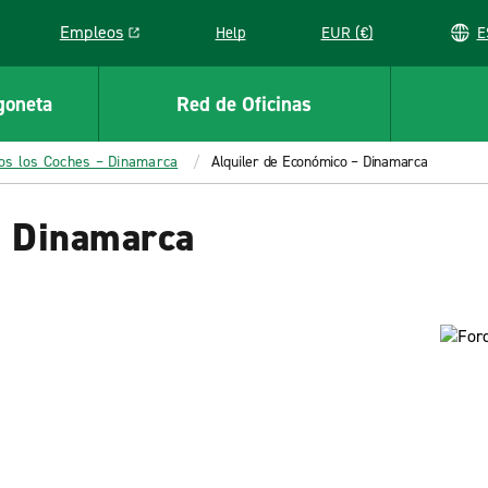
Empleos
Help
EUR (€)
Link opens in a new window
goneta
Red de Oficinas
os los Coches – Dinamarca
Alquiler de Económico – Dinamarca
– Dinamarca