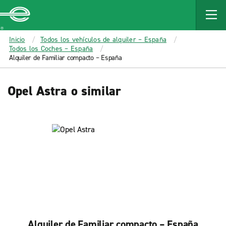
MAIN
CONTENT
Enterprise
Inicio
Todos los vehículos de alquiler – España
Todos los Coches – España
Alquiler de Familiar compacto – España
Opel Astra o similar
Alquiler de Familiar compacto – España