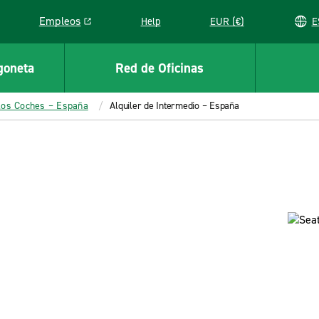
Empleos
Help
EUR (€)
Link opens in a new window
goneta
Red de Oficinas
los Coches – España
Alquiler de Intermedio – España