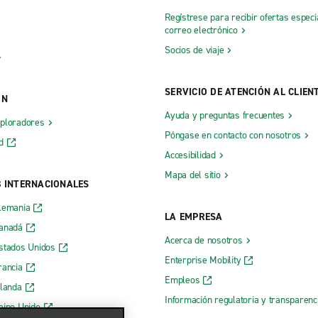
Regístrese para recibir ofertas especi
correo electrónico
Socios de viaje
SERVICIO DE ATENCIÓN AL CLIEN
ÓN
Ayuda y preguntas frecuentes
xploradores
Póngase en contacto con nosotros
d
Accesibilidad
Mapa del sitio
B INTERNACIONALES
lemania
LA EMPRESA
Canadá
Acerca de nosotros
stados Unidos
Enterprise Mobility
rancia
Empleos
rlanda
Información regulatoria y transparen
eino Unido