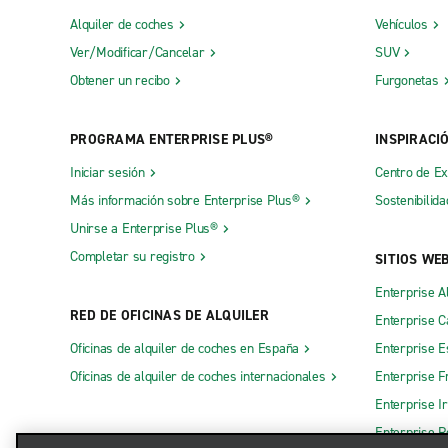
Alquiler de coches
Vehículos
Ver/Modificar/Cancelar
SUV
Obtener un recibo
Furgonetas
PROGRAMA ENTERPRISE PLUS®
INSPIRACI
Iniciar sesión
Centro de E
Más información sobre Enterprise Plus®
Sostenibilida
Unirse a Enterprise Plus®
Completar su registro
SITIOS WE
Enterprise A
RED DE OFICINAS DE ALQUILER
Enterprise 
Oficinas de alquiler de coches en España
Enterprise E
Oficinas de alquiler de coches internacionales
Enterprise F
Enterprise I
Enterprise R