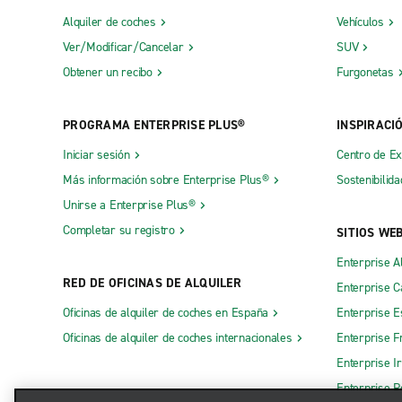
Alquiler de coches
Vehículos
Ver/Modificar/Cancelar
SUV
Obtener un recibo
Furgonetas
PROGRAMA ENTERPRISE PLUS®
INSPIRACI
Iniciar sesión
Centro de E
Más información sobre Enterprise Plus®
Sostenibilida
Unirse a Enterprise Plus®
Completar su registro
SITIOS WE
Enterprise A
RED DE OFICINAS DE ALQUILER
Enterprise 
Oficinas de alquiler de coches en España
Enterprise E
Oficinas de alquiler de coches internacionales
Enterprise F
Enterprise I
Enterprise R