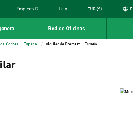
Empleos
Help
EUR (€)
Link opens in a new window
goneta
Red de Oficinas
los Coches – España
Alquiler de Premium – España
ilar