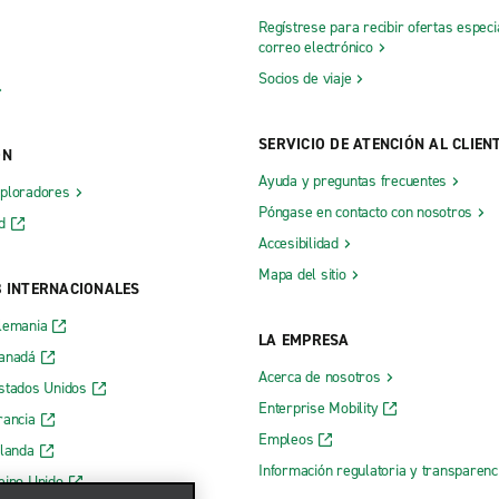
Regístrese para recibir ofertas especi
correo electrónico
Socios de viaje
SERVICIO DE ATENCIÓN AL CLIEN
ÓN
Ayuda y preguntas frecuentes
xploradores
Póngase en contacto con nosotros
d
Accesibilidad
Mapa del sitio
B INTERNACIONALES
lemania
LA EMPRESA
Canadá
Acerca de nosotros
stados Unidos
Enterprise Mobility
rancia
Empleos
rlanda
Información regulatoria y transparen
eino Unido