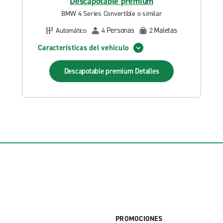
Descapotable premium
BMW 4 Series Convertible o similar
Personas
Maletas
Automático
4
2
Características del vehículo
Descapotable premium
Detalles
PROMOCIONES