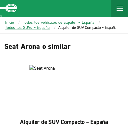
MAIN
CONTENT
Enterprise
Inicio
Todos los vehículos de alquiler – España
Todos los SUVs – España
Alquiler de SUV Compacto – España
Seat Arona o similar
Alquiler de SUV Compacto – España