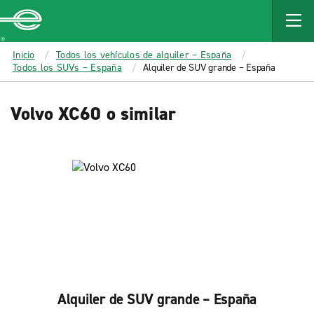
MAIN
CONTENT
Enterprise
Inicio
Todos los vehículos de alquiler – España
Todos los SUVs – España
Alquiler de SUV grande – España
Volvo XC60 o similar
Alquiler de SUV grande – España