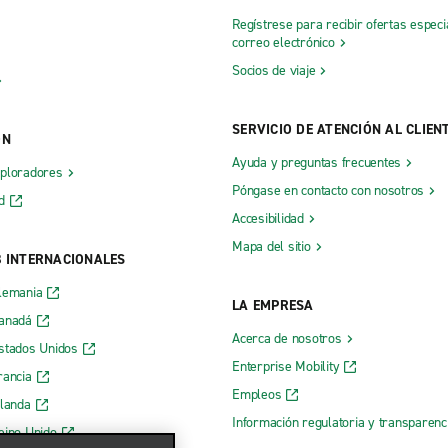
Regístrese para recibir ofertas especi
correo electrónico
Socios de viaje
SERVICIO DE ATENCIÓN AL CLIEN
ÓN
Ayuda y preguntas frecuentes
xploradores
Póngase en contacto con nosotros
d
Accesibilidad
Mapa del sitio
B INTERNACIONALES
lemania
LA EMPRESA
Canadá
Acerca de nosotros
stados Unidos
Enterprise Mobility
rancia
Empleos
rlanda
Información regulatoria y transparen
eino Unido