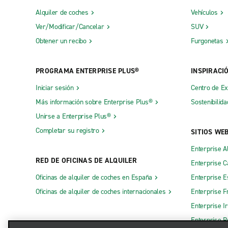
Alquiler de coches
Vehículos
Ver/Modificar/Cancelar
SUV
Obtener un recibo
Furgonetas
PROGRAMA ENTERPRISE PLUS®
INSPIRACI
Iniciar sesión
Centro de E
Más información sobre Enterprise Plus®
Sostenibilida
Unirse a Enterprise Plus®
Completar su registro
SITIOS WE
Enterprise A
RED DE OFICINAS DE ALQUILER
Enterprise 
Oficinas de alquiler de coches en España
Enterprise E
Oficinas de alquiler de coches internacionales
Enterprise F
Enterprise I
Enterprise R