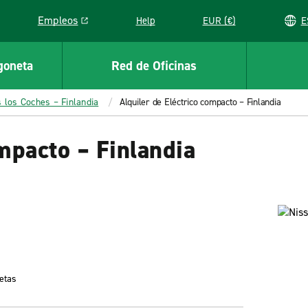
Empleos
Help
EUR (€)
Link opens in a new window
goneta
Red de Oficinas
 los Coches – Finlandia
Alquiler de Eléctrico compacto – Finlandia
ompacto – Finlandia
etas