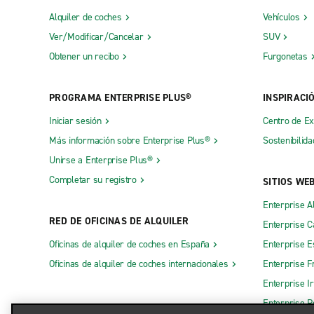
Alquiler de coches
Vehículos
Ver/Modificar/Cancelar
SUV
Obtener un recibo
Furgonetas
PROGRAMA ENTERPRISE PLUS®
INSPIRACI
Iniciar sesión
Centro de E
Más información sobre Enterprise Plus®
Sostenibilida
Unirse a Enterprise Plus®
Completar su registro
SITIOS WE
Enterprise A
RED DE OFICINAS DE ALQUILER
Enterprise 
Oficinas de alquiler de coches en España
Enterprise E
Oficinas de alquiler de coches internacionales
Enterprise F
Enterprise I
Enterprise R