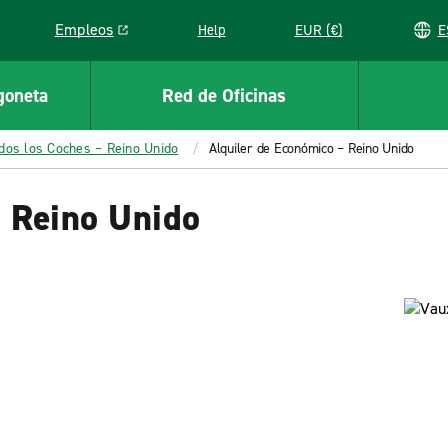
Empleos
Help
EUR (€)
Link opens in a new window
goneta
Red de Oficinas
dos los Coches – Reino Unido
Alquiler de Económico – Reino Unido
– Reino Unido