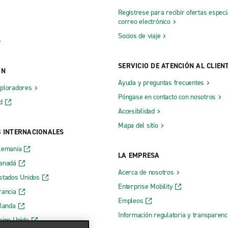
Regístrese para recibir ofertas especi
correo electrónico
Socios de viaje
SERVICIO DE ATENCIÓN AL CLIEN
ÓN
Ayuda y preguntas frecuentes
xploradores
Póngase en contacto con nosotros
d
Accesibilidad
Mapa del sitio
B INTERNACIONALES
lemania
LA EMPRESA
Canadá
Acerca de nosotros
stados Unidos
Enterprise Mobility
rancia
Empleos
rlanda
Información regulatoria y transparen
eino Unido