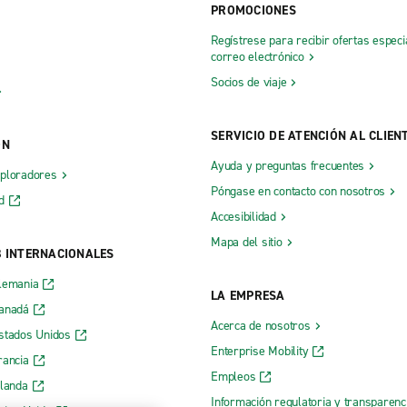
PROMOCIONES
Regístrese para recibir ofertas especi
correo electrónico
Socios de viaje
SERVICIO DE ATENCIÓN AL CLIEN
ÓN
Ayuda y preguntas frecuentes
xploradores
Póngase en contacto con nosotros
d
Accesibilidad
Mapa del sitio
B INTERNACIONALES
lemania
LA EMPRESA
Canadá
Acerca de nosotros
stados Unidos
Enterprise Mobility
rancia
Empleos
rlanda
Información regulatoria y transparen