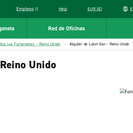
Empleos
Help
EUR (€)
Link opens in a new window
goneta
Red de Oficinas
dos los Furgonetas – Reino Unido
Alquiler de Luton Van – Reino Unido
 Reino Unido