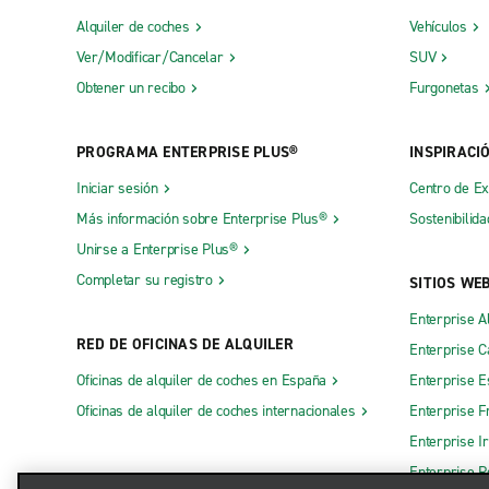
Alquiler de coches
Vehículos
Ver/Modificar/Cancelar
SUV
Obtener un recibo
Furgonetas
PROGRAMA ENTERPRISE PLUS®
INSPIRACI
Iniciar sesión
Centro de E
Más información sobre Enterprise Plus®
Sostenibilida
Unirse a Enterprise Plus®
Completar su registro
SITIOS WE
Enterprise A
RED DE OFICINAS DE ALQUILER
Enterprise 
Oficinas de alquiler de coches en España
Enterprise E
Oficinas de alquiler de coches internacionales
Enterprise F
Enterprise I
Enterprise R