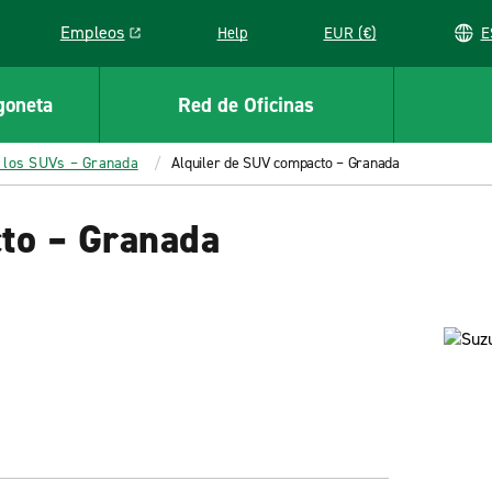
Empleos
Help
EUR (€)
Link opens in a new window
goneta
Red de Oficinas
 los SUVs – Granada
Alquiler de SUV compacto – Granada
to – Granada