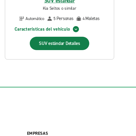
SUV estándar
Kia Seltos o similar
Personas
Maletas
Automático
5
4
Características del vehículo
SUV estándar
Detalles
EMPRESAS