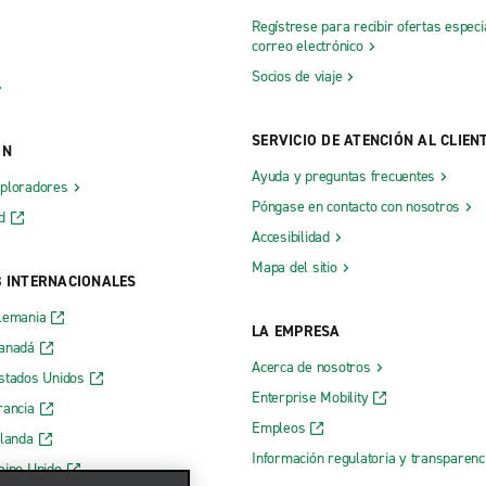
Regístrese para recibir ofertas especi
correo electrónico
Socios de viaje
SERVICIO DE ATENCIÓN AL CLIEN
ÓN
Ayuda y preguntas frecuentes
xploradores
Póngase en contacto con nosotros
d
Accesibilidad
Mapa del sitio
B INTERNACIONALES
lemania
LA EMPRESA
Canadá
Acerca de nosotros
stados Unidos
Enterprise Mobility
rancia
Empleos
rlanda
Información regulatoria y transparen
eino Unido