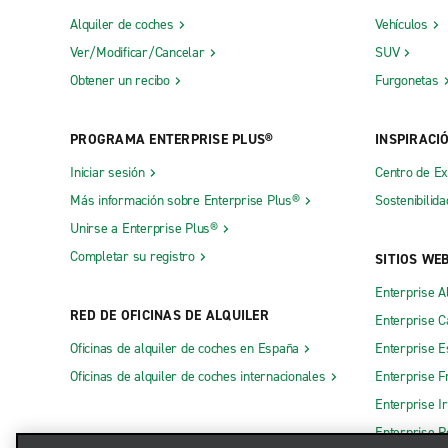
Alquiler de coches
Vehículos
Ver/Modificar/Cancelar
SUV
Obtener un recibo
Furgonetas
PROGRAMA ENTERPRISE PLUS®
INSPIRACI
Iniciar sesión
Centro de E
Más información sobre Enterprise Plus®
Sostenibilida
Unirse a Enterprise Plus®
Completar su registro
SITIOS WE
Enterprise A
RED DE OFICINAS DE ALQUILER
Enterprise 
Oficinas de alquiler de coches en España
Enterprise E
Oficinas de alquiler de coches internacionales
Enterprise F
Enterprise I
Enterprise R