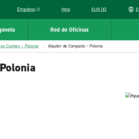
Empleos
Help
EUR (€)
Link opens in a new window
goneta
Red de Oficinas
los Coches – Polonia
Alquiler de Compacto – Polonia
Polonia