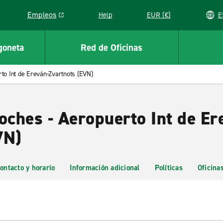
Empleos
Help
EUR (€)
Link opens in a new window
goneta
Red de Oficinas
to Int de Ereván-Zvartnots (EVN)
oches - Aeropuerto Int de Er
VN)
ontacto y horario
Información adicional
Políticas
Oficina