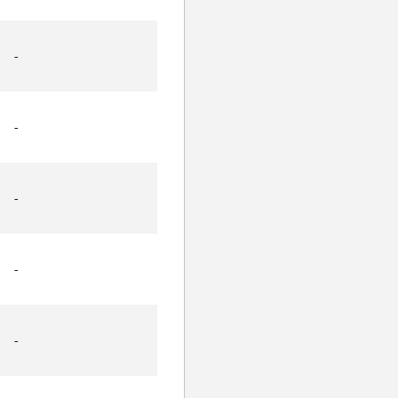
-
-
-
-
-