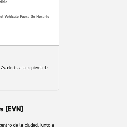
nible
Del Vehículo Fuera De Horario
Zvartnots, a la izquierda de
ts (EVN)
entro de la ciudad, junto a