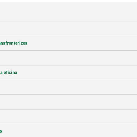
ransfronterizos
a oficina
o