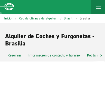
MAIN
CONTENT
Enterprise
Inicio
Red de oficinas de alquiler
Brasil
Brasilia
Alquiler de Coches y Furgonetas -
Brasilia
Reservar
Información de contacto y horario
Políticas