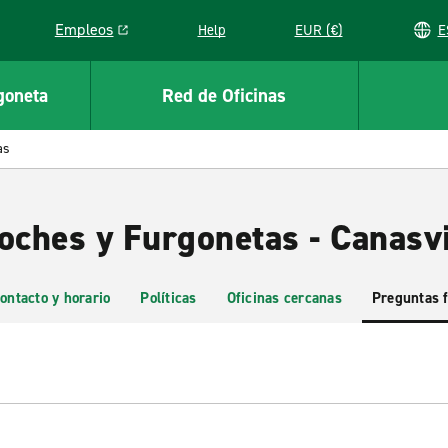
Empleos
Help
EUR (€)
Link opens in a new window
goneta
Red de Oficinas
as
Coches y Furgonetas - Canasv
ontacto y horario
Políticas
Oficinas cercanas
Preguntas 