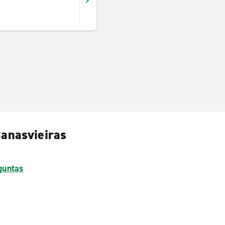
Canasvieiras
guntas