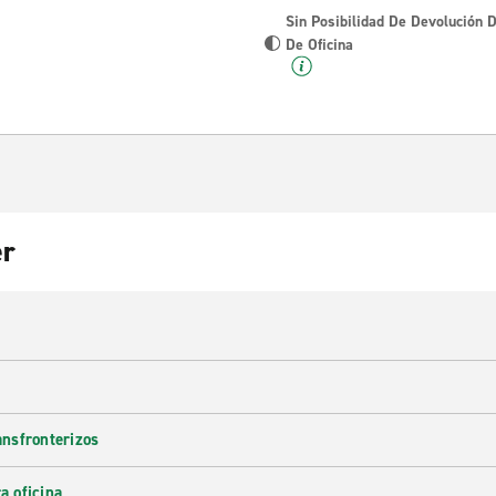
Sin Posibilidad De Devolución 
De Oficina
er
ransfronterizos
a oficina