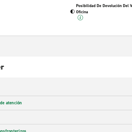
Posibilidad De Devolución Del 
Oficina
er
 de atención
ransfronterizos