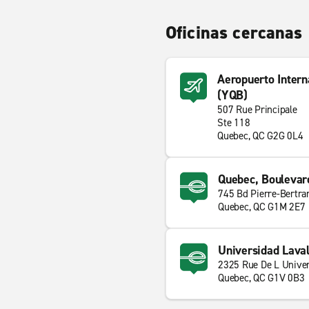
Oficinas cercanas
Aeropuerto Intern
(YQB)
507 Rue Principale
Ste 118
Quebec, QC G2G 0L4
Quebec, Boulevar
745 Bd Pierre-Bertra
Quebec, QC G1M 2E7
Universidad Lava
2325 Rue De L Univer
Quebec, QC G1V 0B3