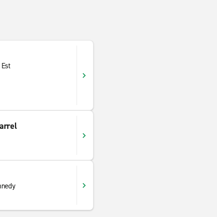
 Est
arrel
nnedy