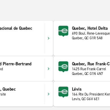
acional de Quebec
Quebec, Hotel Delta
690 Boul. Rene-Levesque
Quebec, QC G1R 5A8
d Pierre-Bertrand
Quebec, Rue Frank-C
nd
1425 Rue Frank-Carrel
Quebec, QC G1N 4N7
l, Quebec
Lévis
site
164 Rte Du President Ke
Levis, QC G6V 6E1