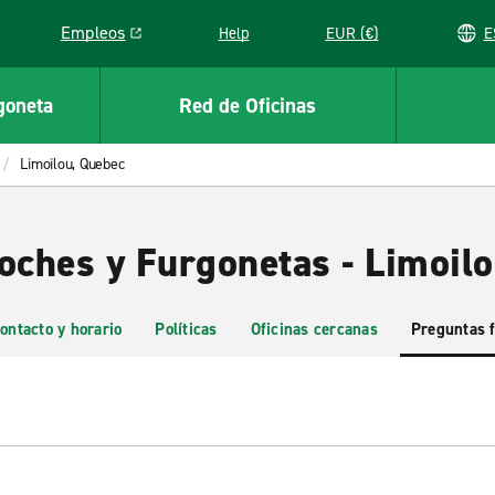
Empleos
Help
EUR (€)
Link opens in a new window
goneta
Red de Oficinas
Limoilou, Quebec
Coches y Furgonetas - Limoil
ontacto y horario
Políticas
Oficinas cercanas
Preguntas 