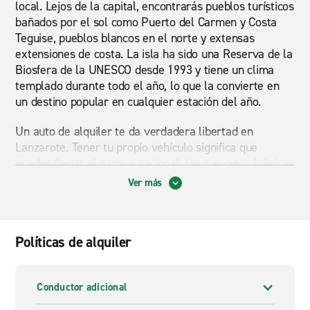
local. Lejos de la capital, encontrarás pueblos turísticos
bañados por el sol como Puerto del Carmen y Costa
Teguise, pueblos blancos en el norte y extensas
extensiones de costa. La isla ha sido una Reserva de la
Biosfera de la UNESCO desde 1993 y tiene un clima
templado durante todo el año, lo que la convierte en
un destino popular en cualquier estación del año.
Un auto de alquiler te da verdadera libertad en
Lanzarote. Tener tu propio vehículo significa que
puedes llegar al parque nacional, las cuevas volcánicas
y las playas más tranquilas a las que de otra manera
Ver más
es difícil acceder. Las carreteras principales están bien
mantenidas y son fáciles de navegar, y gran parte de la
isla está cubierta por rutas claras y bien señalizadas.
Políticas de alquiler
Ya sea que te dirijas directamente a un complejo
turístico o planees pasar tus días explorando el interior
y la costa, el alquiler de vehículos que los visitantes de
Conductor adicional
Lanzarote elijan con mayor frecuencia se presenta en
forma de un auto compacto o SUV. Las familias que