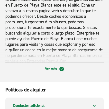
en Puerto de Playa Blanca este es el sitio. Echa un
vistazo a nuestras página web y descubre lo que te
podemos ofrecer. Desde coches económicos a
premiums, furgonetas ó minibuses, podemos
proporcionarte exactamente lo que buscas. Si estas
buscando alquiler a corto o largo plazo, Enterprise te
puede ayudar. Puerto de Playa Blanca tiene muchos
lugares para visitar y cosas que explorar y por eso
alquilar un coche es la mejor manera de asegurarse de
no perderse nada en Puerto de Playa Blanca. Empieza
tu viaje con Enterprise Rent-A-Car.
Ver más
¿Por qué alquilar con Enterprise?
Recibe el mejor servicio al cliente al alquilar uno de
nuestros coches o furgonetas por un excelente precio.
Políticas de alquiler
Enterprise te ofrece exactamente lo que necesitas, ya
sea para un corto o largo plazo de alquiler, un choche
compacto de 3 puertas para explorar la ciudad, un SUV
Conductor adicional