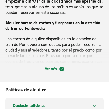
empezar a disfrutar de la ciudad nada más apearse del
tren, gracias a alguno de los múltiples vehículos que se
pueden reservar en esta sucursal.
Alquiler barato de coches y furgonetas en la estación
de tren de Pontevedra
Los coches de alquiler disponibles en la estación de
tren de Pontevedra son ideales para poder recorrer la
ciudad y sus alrededores, tanto por el precio como por
la variedad disponible. El usuario podrá optar por
coches de tres y cinco puertas como minis, económicos
y familiares, o vehículos de mayor tamaño, como
Ver más
monovolúmenes y furgonetas. Enterprise también
ofrece descuentos para todas las reservas online.
Estación de tren de Pontevedra: Alquiler de furgonetas
Políticas de alquiler
En furgonetas, Enterprise pone a disposición de los
usuarios una completa flota para todo tipo de portes:
Conductor adicional