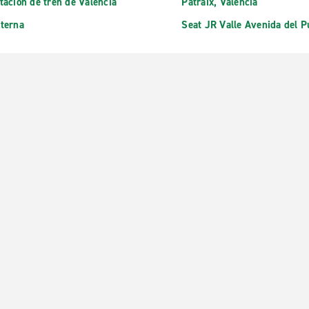
tación de tren de Valencia
Patraix, Valencia
terna
Seat JR Valle Avenida del P