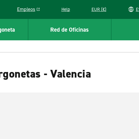
Empleos
Help
EUR (€)
Link opens in a new window
goneta
Red de Oficinas
rgonetas - Valencia