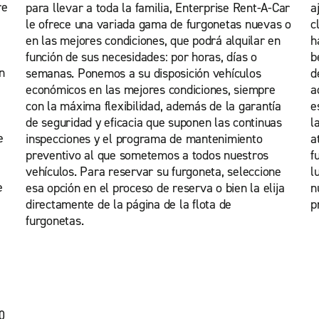
re
para llevar a toda la familia, Enterprise Rent-A-Car
a
le ofrece una variada gama de furgonetas nuevas o
c
en las mejores condiciones, que podrá alquilar en
h
función de sus necesidades: por horas, días o
b
n
semanas. Ponemos a su disposición vehículos
d
económicos en las mejores condiciones, siempre
a
con la máxima flexibilidad, además de la garantía
e
de seguridad y eficacia que suponen las continuas
l
e
inspecciones y el programa de mantenimiento
a
preventivo al que sometemos a todos nuestros
f
vehículos. Para reservar su furgoneta, seleccione
l
e
esa opción en el proceso de reserva o bien la elija
n
directamente de la página de la flota de
p
furgonetas.
0