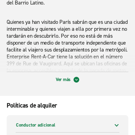
del Barrio Latino.
Quienes ya han visitado París sabrán que es una ciudad
interminable y quienes viajen a ella por primera vez no
tardarán en descubrirlo. Por eso no está de más
disponer de un medio de transporte independiente que
facilite al viajero sus desplazamientos por la metrópoli.
Enterprise Rent-A-Car tiene la solución en el número
399 de Rue de Vaugirard. Aquí se ubican las oficinas de
la empresa, accesibles a través de la parada de metro
Porte de Versailles.
Ver más
La filial de Enterprise pone a disposición del viajero
una flota de vehículos adaptados a las necesidades de
Políticas de alquiler
una gran ciudad como la capital de Francia. Coches y
furgonetas perfectos tanto para los desplazamientos
urbanos como para realizar excursiones hasta otros
Conductor adicional
puntos de interés de la región como la histórica