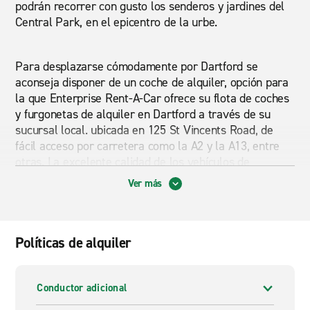
podrán recorrer con gusto los senderos y jardines del
Central Park, en el epicentro de la urbe.
Para desplazarse cómodamente por Dartford se
aconseja disponer de un coche de alquiler, opción para
la que Enterprise Rent-A-Car ofrece su flota de coches
y furgonetas de alquiler en Dartford a través de su
sucursal local. ubicada en 125 St Vincents Road, de
fácil acceso por carretera como la A2 y la A13, entre
otras. La excelente calidad de los vehículos de
Enterprise en Dartford no admite duda alguna,
Ver más
ofreciéndose al cliente en perfecto estado automotriz
para que pueda disfrutar de una cómoda y segura
conducción, y a unos precios realmente excelentes.
Políticas de alquiler
Alquiler de coche de un solo trayecto
¿Estás buscando
alquilar un coche de un solo
Conductor adicional
trayecto
? ¡Enterprise Rent-A-Car tiene exactamente lo