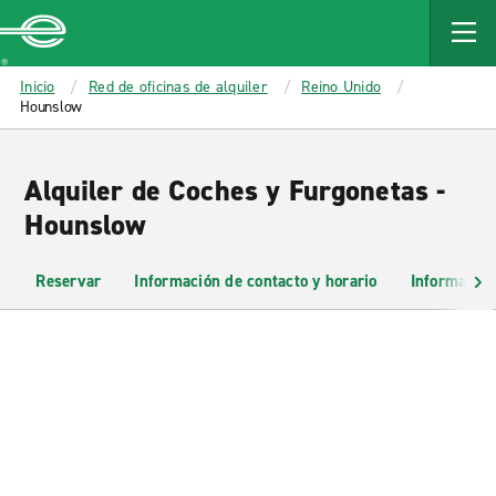
MAIN
CONTENT
Enterprise
Inicio
Red de oficinas de alquiler
Reino Unido
Hounslow
Alquiler de Coches y Furgonetas -
Hounslow
Reservar
Información de contacto y horario
Información