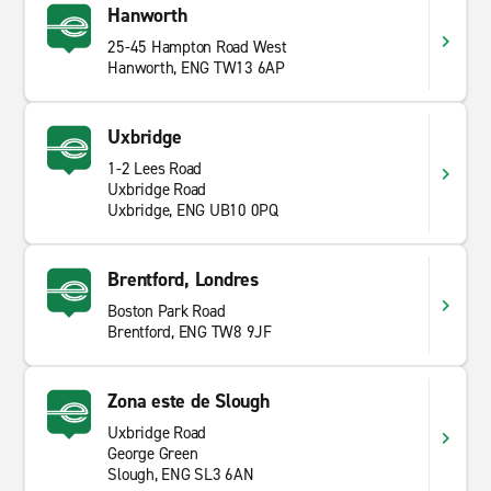
Hanworth
¿Por qué alquilar con Enterprise?
25-45 Hampton Road West
Hanworth, ENG TW13 6AP
Enterprise ofrece alquiler de coches y furgonetas en
todo el mundo, con numerosas oficinas locales nunca
ha sido tan conveniente. Ya sea para vacaciones, un
Uxbridge
viaje de negocios o para mover bienes, Enterprise
1-2 Lees Road
puede adaptarse a tus necesidades. Ofreciendo alquiler
Uxbridge Road
a corto y largo plazo, no busques más. Recibe el mejor
Uxbridge, ENG UB10 0PQ
servicio al cliente por un precio excelente y reserva
con Enterprise Rent-A-Car hoy.
Brentford, Londres
Boston Park Road
Brentford, ENG TW8 9JF
Zona este de Slough
Uxbridge Road
George Green
Slough, ENG SL3 6AN