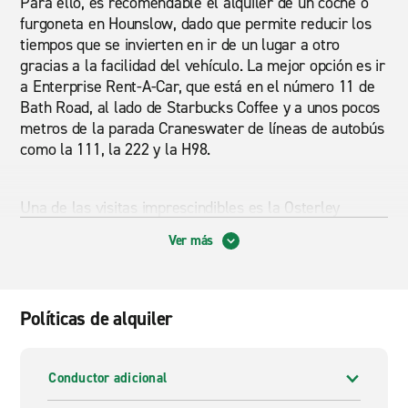
Para ello, es recomendable el alquiler de un coche o
furgoneta en Hounslow, dado que permite reducir los
tiempos que se invierten en ir de un lugar a otro
gracias a la facilidad del vehículo. La mejor opción es ir
a Enterprise Rent-A-Car, que está en el número 11 de
Bath Road, al lado de Starbucks Coffee y a unos pocos
metros de la parada Craneswater de líneas de autobús
como la 111, la 222 y la H98.
Una de las visitas imprescindibles es la Osterley
House, así como la Hanworth Park House como
Ver más
edificios más representativos. El espacio abierto de
Hounslow Heath hará que cualquier persona se relaje,
dado que al fin y al cabo también es una reserva
natural de la zona. Y para terminar el viaje nada mejor
Políticas de alquiler
que pasar el día en sus tiendas y restaurantes en High
Street.
Conductor adicional
Alquiler de coches y furgonetas baratos Hounslow