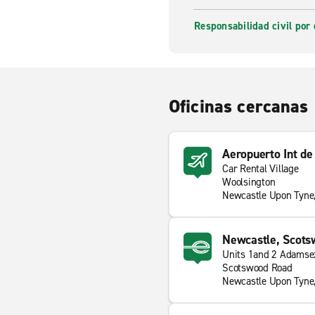
Responsabilidad civil por 
Oficinas cercanas
Aeropuerto Int d
Car Rental Village
Woolsington
Newcastle Upon Tyn
Newcastle, Scots
Units 1and 2 Adamsez
Scotswood Road
Newcastle Upon Tyn