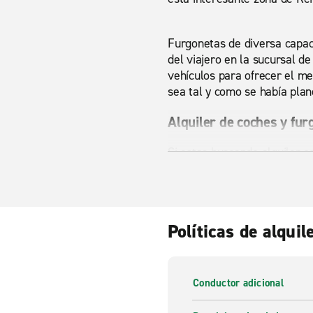
Furgonetas de diversa capaci
del viajero en la sucursal d
vehículos para ofrecer el mej
sea tal y como se había plan
Alquiler de coches y fur
Si estas buscando alquiler c
a través de nuestras página
hasta furgonetas a minibuse
o largo plazo, Enterprise te
un coche es la mejor manera
Políticas de alquil
Una amplia gama de vehí
Enterprise ofrece una ampli
Conductor adicional
nos ajustamos a tus necesida
elige lo que más se encaja a