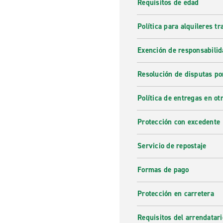
Requisitos de edad
¿Por qué alquilar con En
Política para alquileres t
Enterprise ofrece alquiler d
Exención de responsabilid
conveniente. Ya sea para vac
necesidades. Ofreciendo alqu
precio excelente y reserva c
Resolución de disputas po
Alquiler de coche de un 
Política de entregas en otr
¿Estás buscando
alquilar u
Protección con excedente
buscando! Puedes elegir ent
pasajeros y furgonetas. Este 
Servicio de repostaje
país o incluso para mudarte 
Formas de pago
Protección en carretera
Requisitos del arrendatari