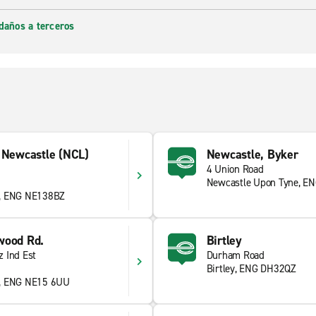
daños a terceros
e Newcastle (NCL)
Newcastle, Byker
4 Union Road
Newcastle Upon Tyne, E
e, ENG NE138BZ
wood Rd.
Birtley
 Ind Est
Durham Road
Birtley, ENG DH32QZ
e, ENG NE15 6UU