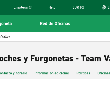
Empleos
Help
EUR (€)
Link opens in a new window
goneta
Red de Oficinas
 Valley
Coches y Furgonetas - Team V
ontacto y horario
Información adicional
Políticas
Oficina