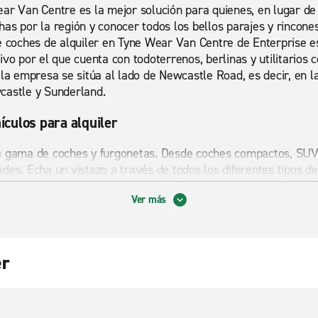
ar Van Centre es la mejor solución para quienes, en lugar de 
as por la región y conocer todos los bellos parajes y rincon
de coches de alquiler en Tyne Wear Van Centre de Enterprise e
ivo por el que cuenta con todoterrenos, berlinas y utilitarios
la empresa se sitúa al lado de Newcastle Road, es decir, en la
castle y Sunderland.
culos para alquiler
a gama de coches y furgonetas. Desde coches compactos, SUVs
des. Echa un vistazo a través de todos los diferentes tipos d
 tus necesidades. Reserva hoy mismo y recibe el mejor servicio
Ver más
rgonetas baratos Tyne Wear Van Centre oficina
coches y furgonetas baratas en Alquiler de coches en Tyne & W
er
 vehículos en Boldon South Tyneside, este es el lugar para emp
 encuentra lo que te podemos ofrecer. Desde coches económi
emos proporcionarte exactamente lo que buscas. Si estas busc
uede ayudar. Tyne Wear Van Centre tiene muchos lugares para 