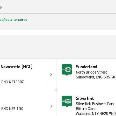
o
daños a terceros
e Newcastle (NCL)
Sunderland
North Bridge Street
Sunderland, ENG SR51A
e, ENG NE138BZ
Silverlink
Silverlink Business Park
, ENG NE6 1DX
Bittern Close
Wallsend, NTY NE28 9ND