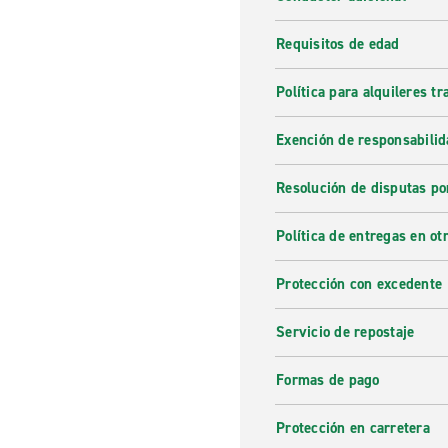
explorar y por eso tener un
Wear Van Centre. Enterprise 
Requisitos de edad
Enterprise Rent-A-Car.
Política para alquileres t
Alquiler de furgonetas 
Exención de responsabilid
¿Está buscando una
furgone
furgonetas diferentes, que s
Resolución de disputas po
todos tus muebles o una fur
demasiado grandes para un c
Política de entregas en otr
disponibles en diferentes ofi
gran precio. Reserva hoy en
Protección con excedente
¿Por qué alquilar con En
Servicio de repostaje
Enterprise ofrece alquiler d
conveniente. Ya sea para vac
Formas de pago
necesidades. Ofreciendo alqu
precio excelente y reserva c
Protección en carretera