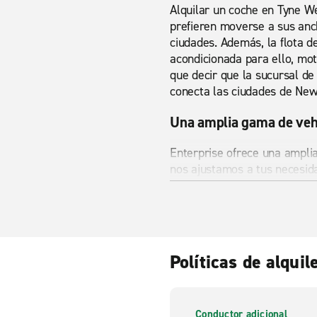
Alquilar un coche en Tyne We
prefieren moverse a sus anch
ciudades. Además, la flota 
acondicionada para ello, mot
que decir que la sucursal de 
conecta las ciudades de New
Una amplia gama de vehí
Enterprise ofrece una ampli
nos ajustamos a tus necesida
elige lo que más se encaja a
Alquiler de coches y fu
Si estas buscando alquiler 
Políticas de alquil
le ofrece alquiler barato de
través de nuestras página y
furgonetas a minibuses, pod
largo plazo, Enterprise te p
Conductor adicional