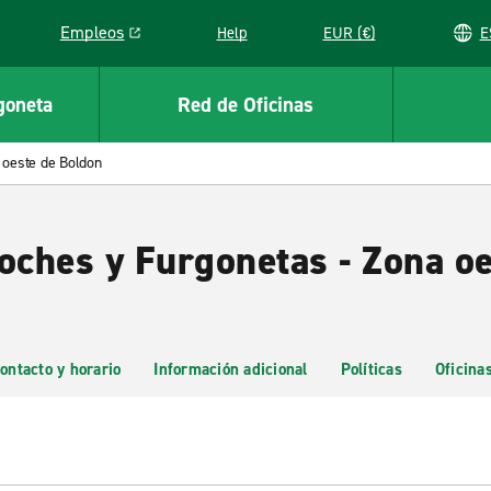
Empleos
Help
EUR (€)
Link opens in a new window
goneta
Red de Oficinas
 oeste de Boldon
Coches y Furgonetas - Zona o
ontacto y horario
Información adicional
Políticas
Oficina