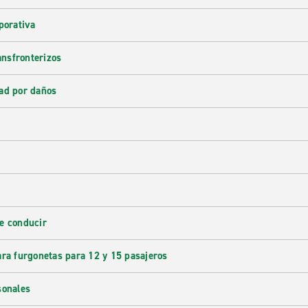
porativa
ransfronterizos
ad por daños
e conducir
ara furgonetas para 12 y 15 pasajeros
sonales