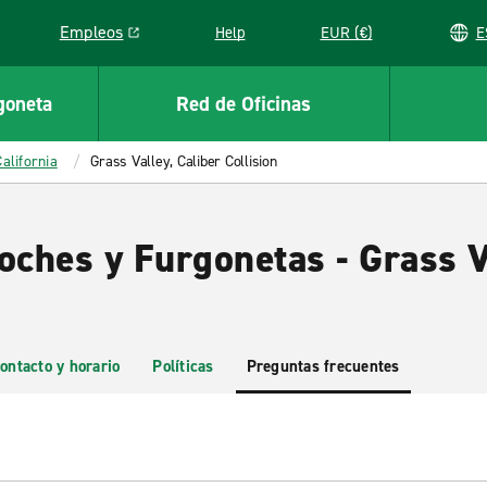
Empleos
Help
EUR (€)
Link opens in a new window
goneta
Red de Oficinas
California
Grass Valley, Caliber Collision
oches y Furgonetas - Grass V
ontacto y horario
Políticas
Preguntas frecuentes