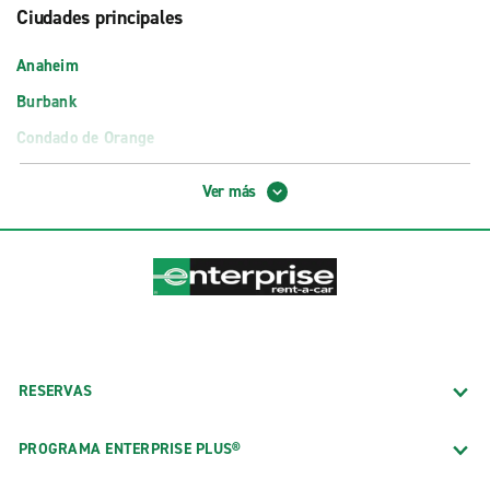
Ciudades principales
Anaheim
Burbank
Condado de Orange
Fresno
Ver más
Glendale
Hollywood
Long Beach
Los Ángeles
Newport Beach
Oakland
RESERVAS
Palm Springs
PROGRAMA ENTERPRISE PLUS®
Palo Alto