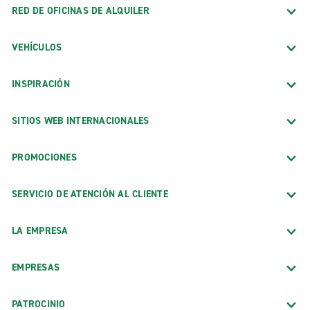
Pasadena
RED DE OFICINAS DE ALQUILER
Sacramento
VEHÍCULOS
San Diego
San Francisco
INSPIRACIÓN
San José
Santa Bárbara
SITIOS WEB INTERNACIONALES
Santa Cruz
PROMOCIONES
Santa Mónica
Santa Rosa
SERVICIO DE ATENCIÓN AL CLIENTE
Torrance
LA EMPRESA
Oficinas en aeropuerto
Aeropuerto Bob Hope de Burbank (Exóticos) (BUR)
EMPRESAS
Aeropuerto De Bishop (BIH)
PATROCINIO
Aeropuerto de Burbank-Bob Hope (BUR)