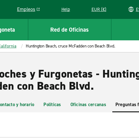
Empleos
Help
EUR (€)
Link opens in a new window
goneta
Red de Oficinas
California
Huntington Beach, cruce McFadden con Beach Blvd.
Coches y Furgonetas - Huntin
en con Beach Blvd.
ontacto y horario
Políticas
Oficinas cercanas
Preguntas 