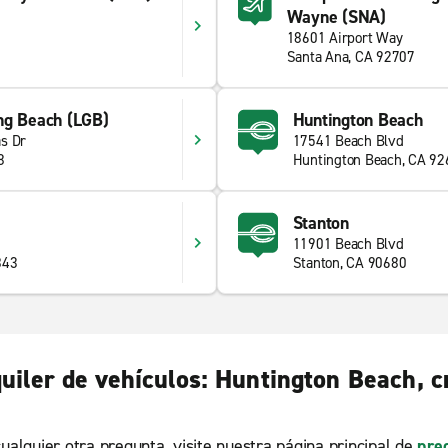
Wayne (SNA)
18601 Airport Way
Santa Ana, CA 92707
ng Beach (LGB)
Huntington Beach
s Dr
17541 Beach Blvd
8
Huntington Beach, CA 92
Stanton
11901 Beach Blvd
843
Stanton, CA 90680
quiler de vehículos: Huntington Beach, 
ualquier otra pregunta, visite nuestra página principal de
pre