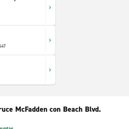
647
cruce McFadden con Beach Blvd.
guntas