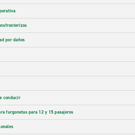
porativa
ransfronterizos
ad por daños
e conducir
ara furgonetas para 12 y 15 pasajeros
sonales