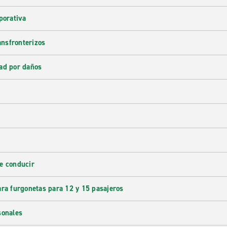
porativa
ransfronterizos
ad por daños
e conducir
ara furgonetas para 12 y 15 pasajeros
sonales