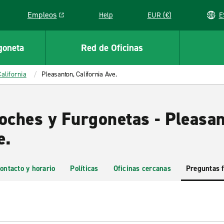
Empleos
Help
EUR (€)
Link opens in a new window
goneta
Red de Oficinas
California
Pleasanton, California Ave.
Coches y Furgonetas - Pleasa
e.
ontacto y horario
Políticas
Oficinas cercanas
Preguntas 