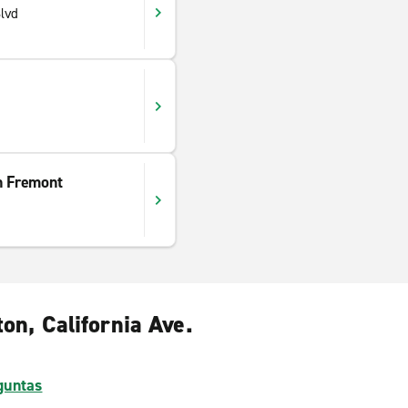
lvd
n Fremont
on, California Ave.
guntas