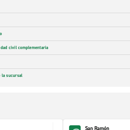
o
idad civil complementaria
 la sucursal
San Ramón