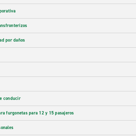
porativa
ransfronterizos
ad por daños
e conducir
ara furgonetas para 12 y 15 pasajeros
sonales