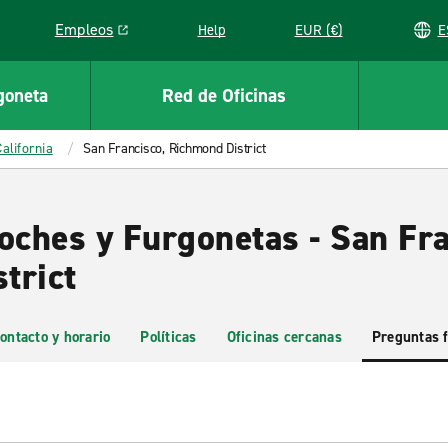
Empleos
Help
EUR (€)
Link opens in a new window
goneta
Red de Oficinas
California
San Francisco, Richmond District
oches y Furgonetas - San Fra
trict
ontacto y horario
Políticas
Oficinas cercanas
Preguntas 