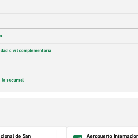
o
idad civil complementaria
 la sucursal
acional de San
Aeropuerto Internacio