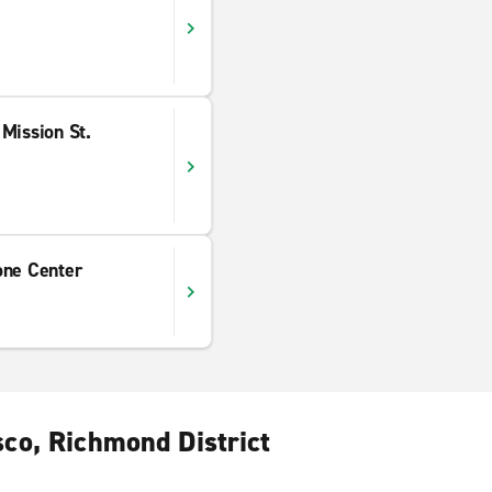
Mission St.
one Center
sco, Richmond District