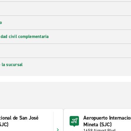
o
idad civil complementaria
 la sucursal
cional de San José
Aeropuerto Internacio
SJC)
Mineta (SJC)
1659 Airport Blvd