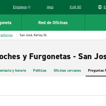
Empleos
Help
EUR (€)
Link opens in a new window
goneta
Red de Oficinas
California
San José, Kerley Dr.
oches y Furgonetas - San Jos
ontacto y horario
Políticas
Oficinas cercanas
Preguntas 