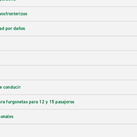
ransfronterizos
ad por daños
e conducir
ara furgonetas para 12 y 15 pasajeros
sonales