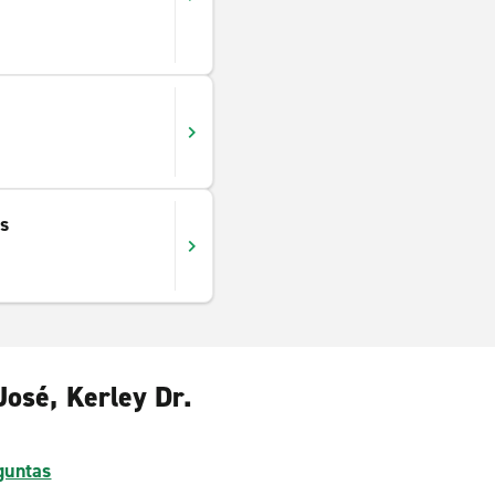
s
José, Kerley Dr.
guntas