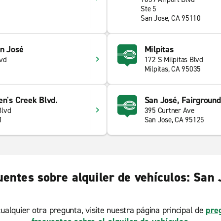
Ste 5
San Jose, CA 95110
an José
Milpitas
vd
172 S Milpitas Blvd
Milpitas, CA 95035
en's Creek Blvd.
San José, Fairground
Blvd
395 Curtner Ave
1
San Jose, CA 95125
entes sobre alquiler de vehículos: San 
ualquier otra pregunta, visite nuestra página principal de
pre