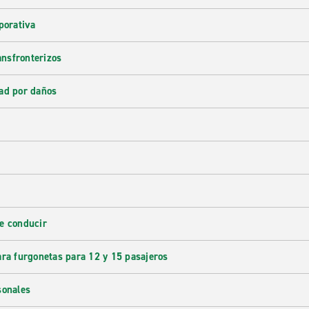
porativa
ransfronterizos
ad por daños
e conducir
ara furgonetas para 12 y 15 pasajeros
sonales