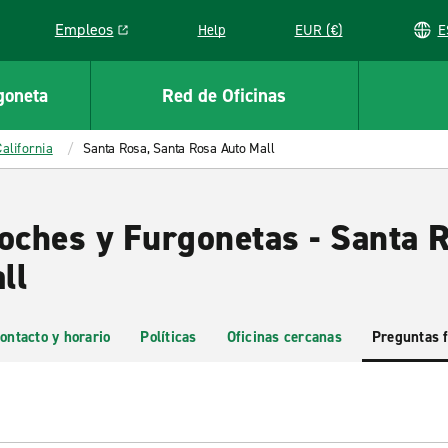
Empleos
Help
EUR (€)
Link opens in a new window
goneta
Red de Oficinas
California
Santa Rosa, Santa Rosa Auto Mall
Coches y Furgonetas - Santa 
ll
ontacto y horario
Políticas
Oficinas cercanas
Preguntas 