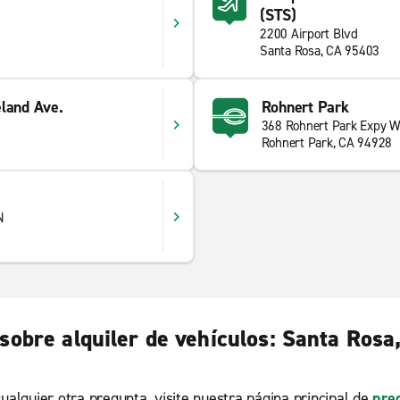
(STS)
2200 Airport Blvd
Santa Rosa, CA 95403
eland Ave.
Rohnert Park
368 Rohnert Park Expy 
1
Rohnert Park, CA 94928
N
sobre alquiler de vehículos: Santa Rosa
ualquier otra pregunta, visite nuestra página principal de
pre