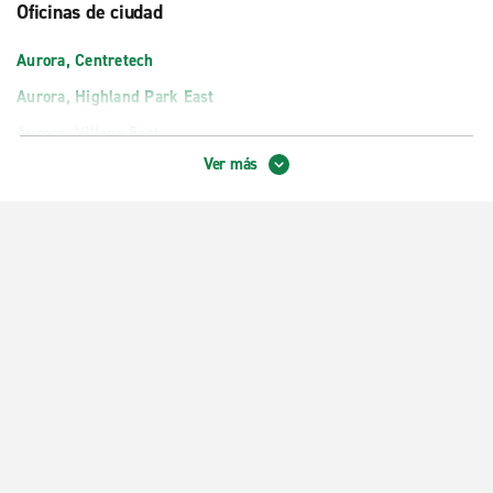
Oficinas de ciudad
Aurora, Centretech
Aurora, Highland Park East
Aurora, Village East
Ver más
Broomfield
Centennial, AutoNation Toyota
Centennial, cruce Arapahoe con Jordan
Centro de Sheraton: garaje
Denver Northfield
Denver, Glendale
Denver, Hale
Denver, Platt Park
Denver, University Hills