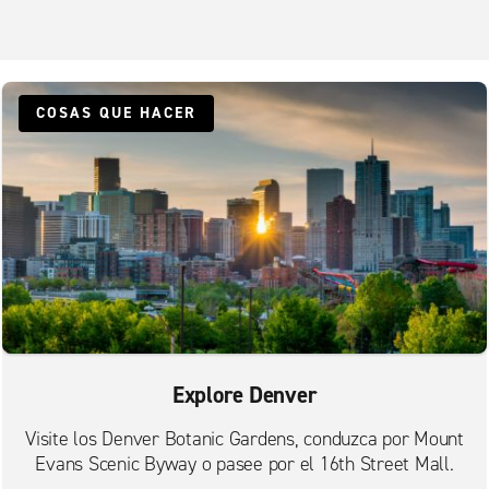
Denver, Welby AutoNation Collision
Englewood
Golden
Highlands Ranch, County Line Pl.
COSAS QUE HACER
Highlands Ranch, Town Center Dr.
Lakewood
Littleton, Wadsworth Blvd.
Sur de Lakewood
Thornton E. 104th con Grant
Thornton W. 104th con Zuni
Westminster
Explore Denver
Wheat Ridge
Zona centro de Denver, Baker
Visite los Denver Botanic Gardens, conduzca por Mount
Evans Scenic Byway o pasee por el 16th Street Mall.
Zona centro de Denver, Five Points