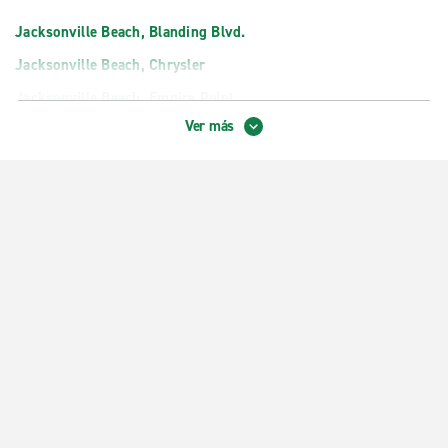
Jacksonville Beach, Blanding Blvd.
Jacksonville Beach, Chrysler
Jacksonville Beach, Empire Point
Ver más
Jacksonville Beach, Hyde Park
Jacksonville Beach, Lem Turner Rd.
Jacksonville Beach, Mandarin
Jacksonville Beach, Orange Park
Jacksonville Beach, Regency
Jacksonville Beach, Sandalwood
Jacksonville Beach, Southside Blvd.
Jacksonville Beach, The Avenues
Jacksonville Beach, Woodland Acres
Jacksonville, 103rd St.